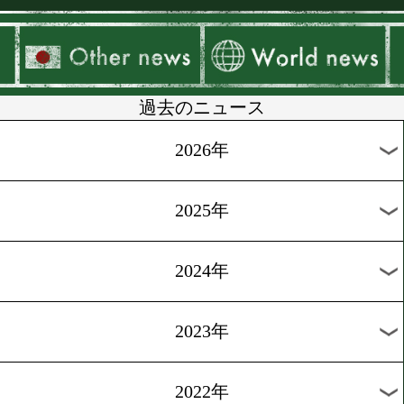
▶
新着
KO KiNG
ダイエット
女子情報
rscproduct
過去のニュース
2026年
2025年