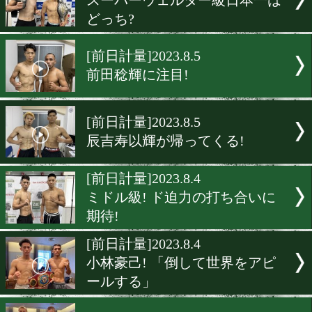
テクニシャン対決! IBFバ
級挑戦者決定戦
[前日計量]2023.8.10
但馬ミツロが初回KO宣言!
[前日計量]2023.8.7
藤田炎村! 大野俊人! KO決
至の倒し屋対決!
[前日計量]2023.8.7
スーパーウェルター級日本
どっち?