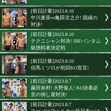
中部のホープ・英豪が計量
ス!
[前日計量]2023.8.16
三代大訓が覚悟の再起戦
[前日計量]2023.8.16
日中対抗戦が熱い!
[前日計量]2023.8.10
中川麦茶vs亀田京之介! 因
対決!
[前日計量]2023.8.10