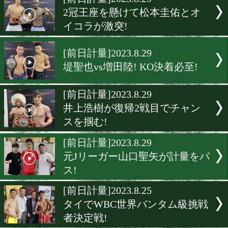
▶
新着
KO KiNG
ダイエット
女子情報
rscproduct
[前日計量]2023.8.29
2冠王座を懸けて松本圭佑
イコラが激突!
[前日計量]2023.8.29
堤聖也vs増田陸! KO決着必
[前日計量]2023.8.29
井上浩樹が復帰2戦目でチ
スを掴む!
[前日計量]2023.8.29