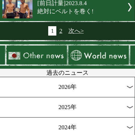
[前日計量]2023.8.5
前田稔輝に注目!
[前日計量]2023.8.5
辰吉寿以輝が帰ってくる!
[前日計量]2023.8.4
ミドル級! ド迫力の打ち合
期待!
[前日計量]2023.8.4
小林豪己! 「倒して世界を
ールする」