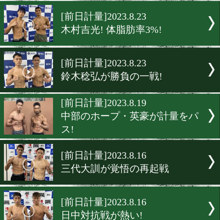
元Jリーガー山口聖矢が計
ス!
[前日計量]2023.8.25
タイでWBC世界バンタム級
者決定戦!
[前日計量]2023.8.23
木村吉光! 体脂肪率3%!
[前日計量]2023.8.23
鈴木稔弘が勝負の一戦!
[前日計量]2023.8.19