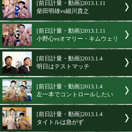
▶
新着
KO KiNG
ダイエット
女子情報
rscproduct
[前日計量・動画]2013.1.11
柴田明雄vs細川貴之
[前日計量・動画]2013.1.11
小野心vsオマリー・キムウ
[前日計量・動画]2013.1.4
明日はテストマッチ
[前日計量・動画]2013.1.4