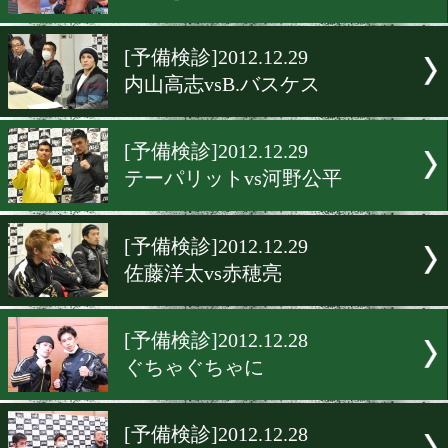
[前日計量]2012.12.30
決戦は大晦日
[調印式&計量・動画]2012.12
真の王者となるのは!!
[前日計量]2012.12.30
難敵をクリア
[予備検診]2012.12.29
内山高志vsB.バスケス