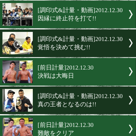
左一本でコントロールした
[前日計量・動画]2013.1.4
タイトルは急がず
[調印式&計量・動画]2012.12
因縁に終止符を打て!!
[調印式&計量・動画]2012.12
覚悟を決めて挑む!!