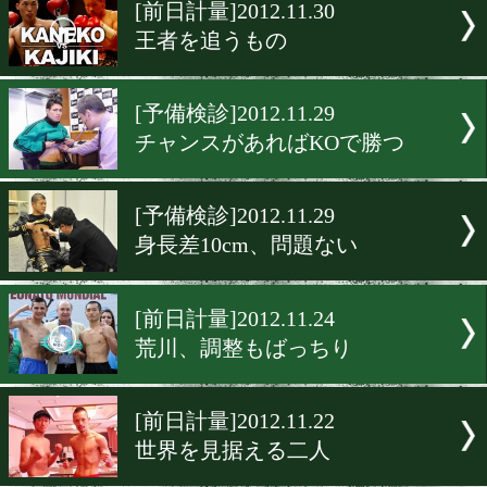
▶
新着
KO KiNG
ダイエット
女子情報
rscproduct
[前日計量]2012.11.30
王者を追うもの
[予備検診]2012.11.29
チャンスがあればKOで勝
[予備検診]2012.11.29
身長差10cm、問題ない
[前日計量]2012.11.24