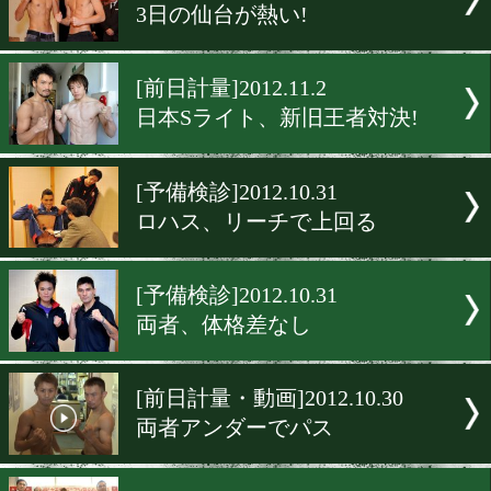
[前日計量・動画]2012.11.8
両者が打ち合いを希望
[予備検診]2012.11.8
豪腕娘VS危険な女!!
[前日計量]2012.11.2
仙台は縁起がいい
[前日計量]2012.11.2
3日の仙台が熱い!