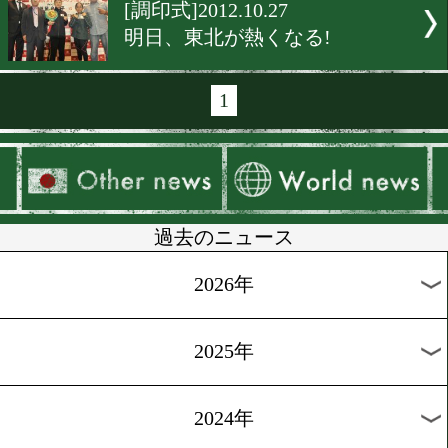
[前日計量]2012.11.2
日本Sライト、新旧王者対決
[予備検診]2012.10.31
ロハス、リーチで上回る
[予備検診]2012.10.31
両者、体格差なし
[前日計量・動画]2012.10.30
両者アンダーでパス