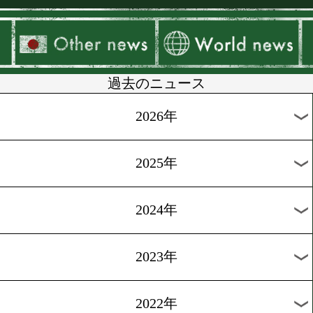
▶
新着
KO KiNG
ダイエット
女子情報
rscproduct
過去のニュース
2026年
2025年