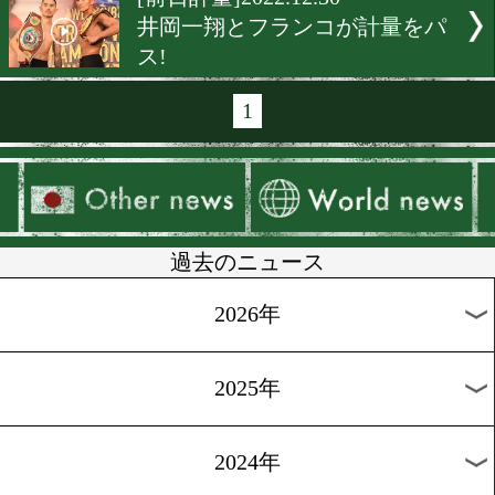
[世界戦前日計量]2023.1.5
谷口将隆! 王座防衛に自信!
[前日計量]2023.1.5
ド迫力のヘビー級戦に注目!
[前日計量]2023.1.5
明日の3150FIGHT! 何かが
る!?
[前日計量]2023.1.5
新春! KO決着に期待!