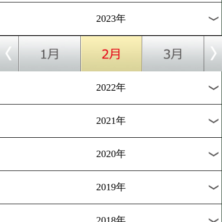
[前日計量]2022.12.30
井岡一翔とフランコが計量
ス!
1
過去のニュース
2026年
2025年