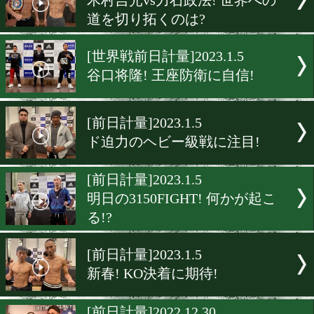
[前日計量]2023.1.9
2023年! 松本圭佑が魅せる!
[IBF当日計量]2023.1.6
8AM! 重岡銀次朗とバラダ
が当日計量クリア!
[世界戦前日計量]2023.1.5
重岡銀次朗が勝利を確信!
[前日計量]2023.1.5
木村吉光vs力石政法! 世界
道を切り拓くのは?