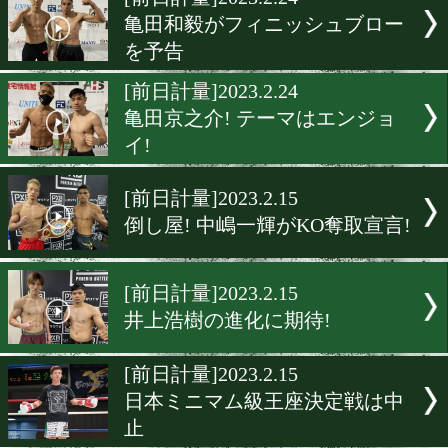
▶
新着
KO KiNG
ダイエット
女子情報
rscproduct
[前日計量]2023.2.24
亀田和毅がフィニッシュブ
を予告
[前日計量]2023.2.24
亀田京之介! テーマはエン
イ!
[前日計量]2023.2.15
倒し屋! 中嶋一輝がKO奪取
[前日計量]2023.2.15