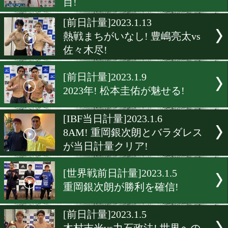
[前日計量]2023.1.27
矢吹正道がKO宣言!
[タイ前日計量]2023.1.24
木村翔がリミットいっぱい
座決定戦
[前日計量]2023.1.21
沖縄で開幕! R・オイコラに
目!
[前日計量]2023.1.13
熱戦まちがいなし! 豊嶋亮太
佐々木尽!