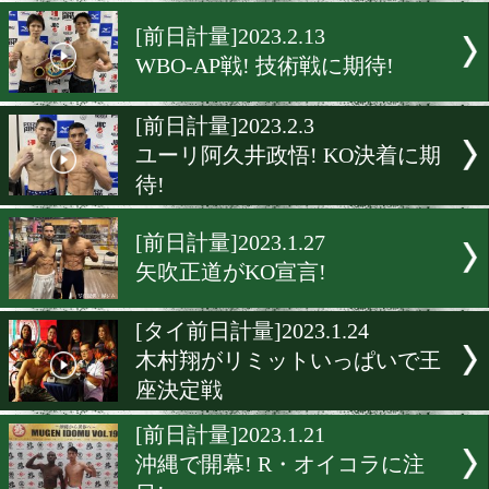
井上浩樹の進化に期待!
[前日計量]2023.2.15
日本ミニマム級王座決定戦
止
[前日計量]2023.2.13
WBO-AP戦! 技術戦に期待!
[前日計量]2023.2.3
ユーリ阿久井政悟! KO決着
待!