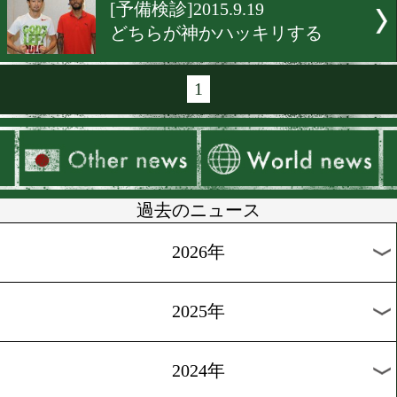
[予備検診]2015.9.25
井岡「試合が楽しみ」
[前日計量]2015.9.21
尾川「力を確かめたい」
[前日計量]2015.9.21
山中「KOはあえて封印」
[調印式&会見]2015.9.20
山中「左を当てる」