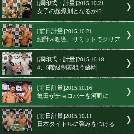
▶
新着
KO KiNG
ダイエット
女子情報
rscproduct
[調印式・計量]2015.10.21
女子の起爆剤となるか!?
[前日計量]2015.10.21
細野vs渡邉、リミットでク
[調印式・計量]2015.10.18
4、5階級制覇狙う藤岡
[前日計量]2015.10.16