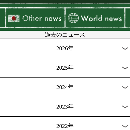
▶
新着
KO KiNG
ダイエット
女子情報
rscproduct
過去のニュース
2026年
2025年