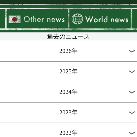
▶
新着
KO KiNG
ダイエット
女子情報
rscproduct
過去のニュース
2026年
2025年