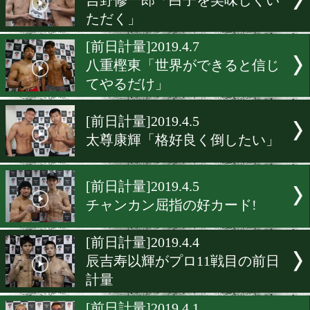
[前日計量]2019.4.13
白黒はっきりつけると森武
[海外前日計量]2019.4.13
前日計量:ムンギアvsホーガ
[海外前日計量]2019.4.12
前日計量:ロマチェンコ&ラ
ス
[前日計量]2019.4.10
吉野修一郎「白子を美味し
ただく」