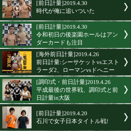
▶
新着
KO KiNG
ダイエット
女子情報
rscproduct
[前日計量]2019.4.30
時代が俺に追いついた
[前日計量]2019.4.30
令和初日の後楽園ホールは
ダーカードも注目
[海外前日計量]2019.4.26
前日計量:シーサケットvs
ラーダ2、ローマンvsドへ
[調印式・前日計量]2019.4.2