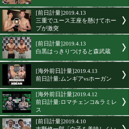
荒川仁人、ウクライナで王
取だ!
[前日計量]2019.4.19
坂晃典「心も体も整った」
[前日計量]2019.4.17
バンタム級真の王者が決ま
[前日計量]2019.4.13
三重でユース王座を懸けて
プが激突