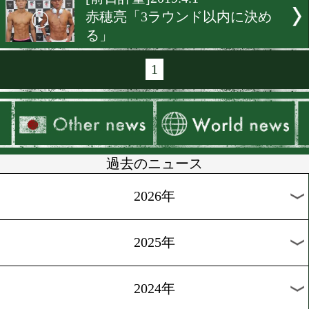
[前日計量]2019.4.7
八重樫東「世界ができると
てやるだけ」
[前日計量]2019.4.5
太尊康輝「格好良く倒した
[前日計量]2019.4.5
チャンカン屈指の好カード!
[前日計量]2019.4.4
辰吉寿以輝がプロ11戦目の
計量