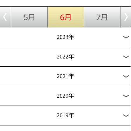
[前日計量]2024.5.17
辰吉寿以輝vsチャイワット!
者KO宣言!
1
過去のニュース
2026年