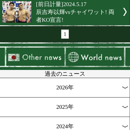
[前日計量]2024.6.6
永田大士が韓国でWBO-AP
戦
[前日計量]2024.6.2
「新宿歌舞伎町ボクシング
ボクシングモバイルYouTub
生配信!
[前日計量]2024.5.31
6月はダブルタイトル戦か
開け!
[前日計量]2024.5.25
中塚貴大(JBS)移動中! 和歌
26日試合