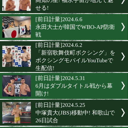
静岡のホープ! 佐野遥渉が
トル奪取宣言!
[前日計量]2024.6.16
吉野修一郎が復活宣言!
[前日計量]2024.6.15
英洸貴「勇気を与える試合
せる」
[前日計量]2024.6.8
高知の星! 福永宇宙が地元
せる!