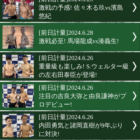
▶
新着
KO KiNG
ダイエット
女子情報
rscproduct
[前日計量]2024.6.29
激戦の予感! 佐々木る玖vs
悠紀
[前日計量]2024.6.28
激戦必至! 馬場龍成vs湊義生
[前日計量]2024.6.26
重量級も楽しみ! S.ウェル
の左右田泰臣が登場!
[前日計量]2024.6.26