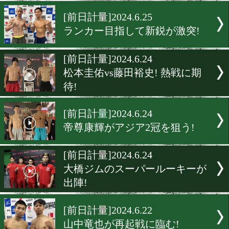
注目の吉良大弥と由良謙神
ロデビュー!
[前日計量]2024.6.26
内田勇気と諸岡直樹が9年
に対決!
[前日計量]2024.6.25
ランカー目指して新鋭が激
[前日計量]2024.6.24
松本圭佑vs藤田裕史! 熱戦
待!