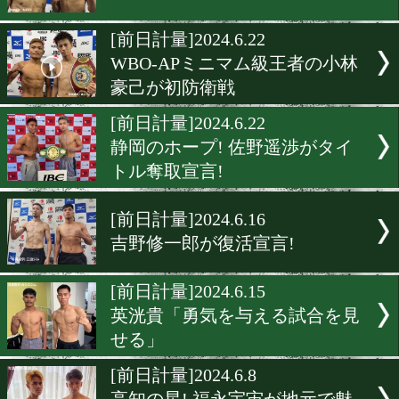
[前日計量]2024.6.24
帝尊康輝がアジア2冠を狙う
[前日計量]2024.6.24
大橋ジムのスーパールーキ
出陣!
[前日計量]2024.6.22
山中竜也が再起戦に臨む!
[前日計量]2024.6.22
WBO-APミニマム級王者の
豪己が初防衛戦
[前日計量]2024.6.22