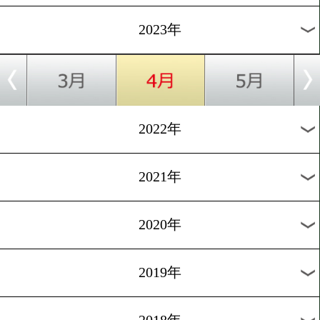
[前日計量]2023.4.7
那須川天心と与那覇勇気が
クリア
1
2
次へ>
過去のニュース
2026年
2025年