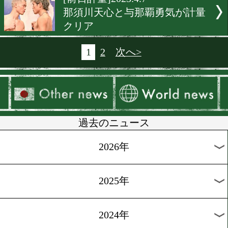
[予備検診]2023.4.14
ピリピリムードでも笑顔の
兄弟
[前日計量]2023.4.8
吉野修一郎とシャクールが
合い!
[世界戦前日計量]2023.4.7
寺地拳四朗とアンソニーが
で計量クリア
[世界戦前日計量]2023.4.7
井上拓真とソリスが世界王
還戦へ