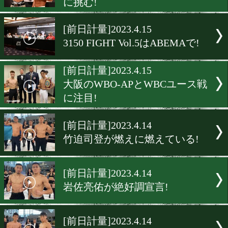
フェザー級注目の一戦! 佐
vs松本圭佑!
[前日計量]2023.4.17
磯谷大心が復活を目指す!
[世界戦前日計量]2023.4.15
重岡優大・銀次朗が元世界
に挑む!
[前日計量]2023.4.15
3150 FIGHT Vol.5はABEMA
[前日計量]2023.4.15