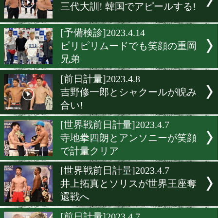
大阪のWBO-APとWBCユ
に注目!
[前日計量]2023.4.14
竹迫司登が燃えに燃えてい
[前日計量]2023.4.14
岩佐亮佑が絶好調宣言!
[前日計量]2023.4.14
三代大訓! 韓国でアピールす