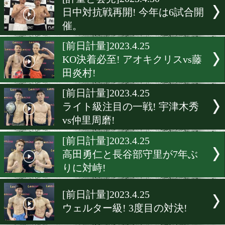
▶
新着
KO KiNG
ダイエット
女子情報
rscproduct
[計量と会見]2023.4.30
日中対抗戦再開! 今年は6試
催。
[前日計量]2023.4.25
KO決着必至! アオキクリスv
田炎村!
[前日計量]2023.4.25
ライト級注目の一戦! 宇津
vs仲里周磨!
[前日計量]2023.4.25