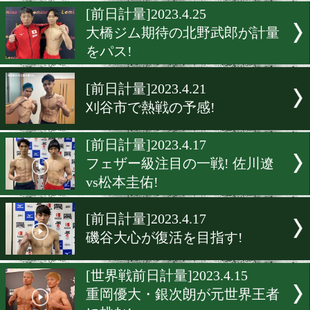
高田勇仁と長谷部守里が7
りに対峙!
[前日計量]2023.4.25
ウェルター級! 3度目の対決
[前日計量]2023.4.25
大橋ジム期待の北野武郎が
をパス!
[前日計量]2023.4.21
刈谷市で熱戦の予感!
[前日計量]2023.4.17