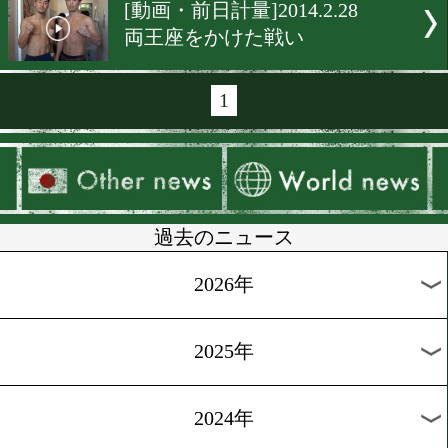
[動画・調印式・計量]2014.3
宮尾「とにかく動く」
[動画・調印式・計量]2014.3
小関「私の手が上がる」
[動画・調印式・計量]2014.3
柴田「青のベルトを守る」
[動画・前日計量]2014.2.28
次期王座挑戦権をかけて