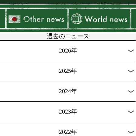
▶
新着
KO KiNG
ダイエット
女子情報
rscproduct
過去のニュース
2026年
2025年