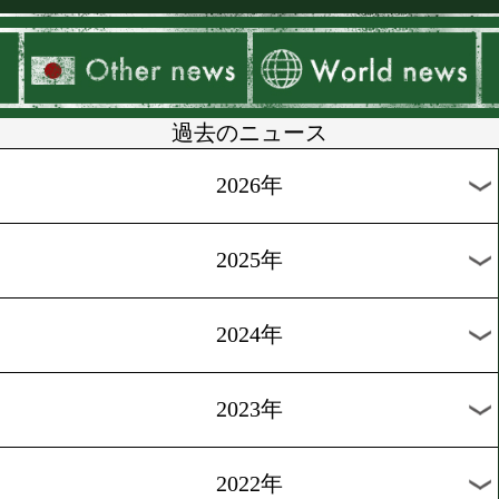
▶
新着
KO KiNG
ダイエット
女子情報
rscproduct
過去のニュース
2026年
2025年