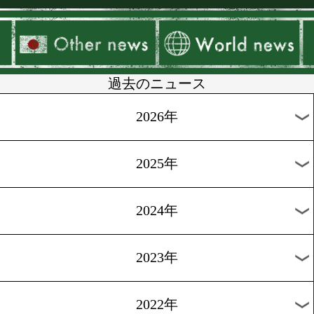
▶
新着
KO KiNG
ダイエット
女子情報
rscproduct
過去のニュース
2026年
2025年