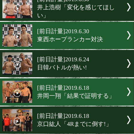
▶
新着
KO KiNG
ダイエット
女子情報
rscproduct
[前日計量]2019.6.30
井上浩樹「変化を感じてほ
い」
[前日計量]2019.6.30
東西ホープランカー対決
[前日計量]2019.6.24
日韓バトルが熱い!
[前日計量]2019.6.18