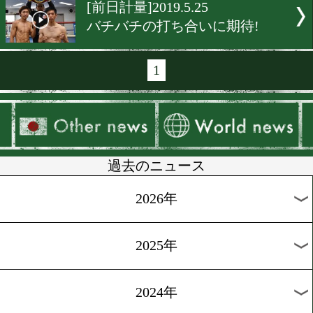
[前日計量]2019.5.30
下剋上対決3試合に注目
[中国リポート]2019.5.25
久保隼も木村翔も王者も万
パス
[前日計量]2019.5.25
ストロング小林佑樹が再び
上がる
[前日計量]2019.5.25
加納陸「キャリアを活かす