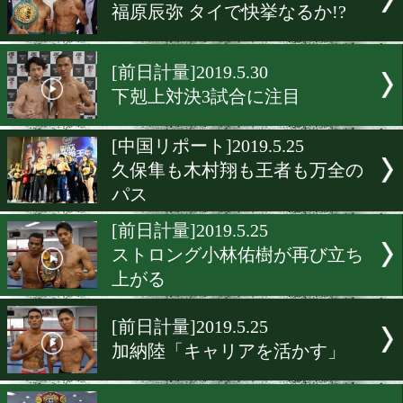
令和初日の後楽園ホールは
ダーカードも注目
[IBF総会]2019.6.1
重量級の好カードが大トリ
[前日計量]2019.5.31
中谷潤人「技術を見せてK
る」
[前日計量]2019.5.30
福原辰弥 タイで快挙なるか!