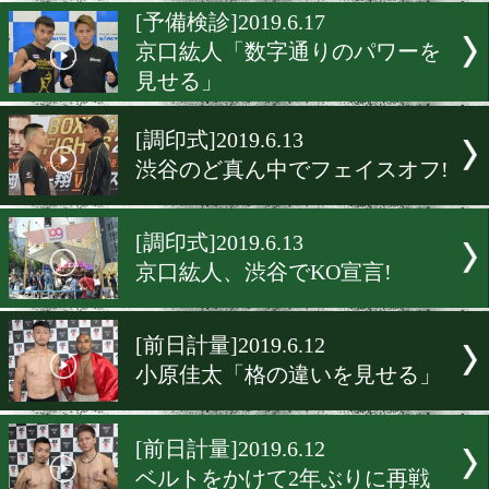
井岡一翔「結果で証明する
[前日計量]2019.6.18
京口紘人「4Rまでに倒す!
[予備検診]2019.6.17
京口紘人「数字通りのパワ
見せる」
[調印式]2019.6.13
渋谷のど真ん中でフェイス