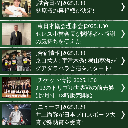
▶
新着
KO KiNG
ダイエット
女子情報
rscproduct
[試合日程]2025.1.30
桑原拓の再起戦が決定!
[東日本協会理事会]2025.1.3
セレス小林会長が関係者へ
の気持ちを伝えた
[合宿情報]2025.1.30
京口紘人! 宇津木秀! 横山
グアダラハラ合宿をスター
[チケット情報]2025.1.30