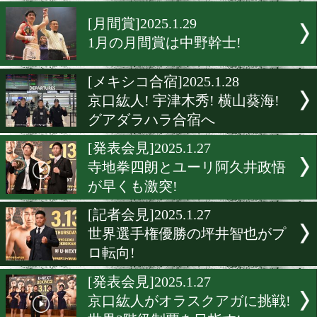
3.13のトリプル世界戦の前
は2月5日18時販売開始
[ニュース]2025.1.29
井上尚弥が日本プロスポー
賞で殊勲賞を受賞!
[月間賞]2025.1.29
1月の月間賞は中野幹士!
[メキシコ合宿]2025.1.28
京口紘人! 宇津木秀! 横山葵
グアダラハラ合宿へ
[発表会見]2025.1.27