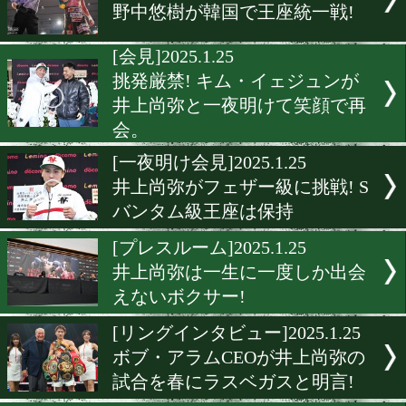
[ニュース]2025.1.27
ミツキジムが決起集会
[JCL]2025.1.27
G.O.A.T. KIDS Vol.1 第一
友好青少年ボクシング交流
[スパーリング大会]2025.1.2
第8回 キッズ・ジュニアボ
ングフェスタを開催!
[試合決定]2025.1.26
野中悠樹が韓国で王座統一
[会見]2025.1.25