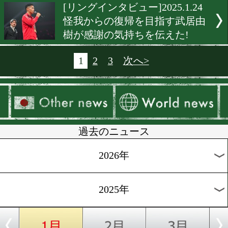
挑発厳禁! キム・イェジュ
井上尚弥と一夜明けて笑顔
会。
[一夜明け会見]2025.1.25
井上尚弥がフェザー級に挑戦
バンタム級王座は保持
[プレスルーム]2025.1.25
井上尚弥は一生に一度しか
えないボクサー!
[リングインタビュー]2025.1.
ボブ・アラムCEOが井上尚
試合を春にラスベガスと明