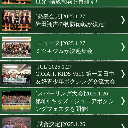
寺地拳四朗とユーリ阿久井
が早くも激突!
[記者会見]2025.1.27
世界選手権優勝の坪井智也
ロ転向!
[発表会見]2025.1.27
京口紘人がオラスクアガに
世界3階級制覇を目指す!
[発表会見]2025.1.27
岩田翔吉の初防衛戦が決定!