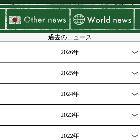
▶
新着
KO KiNG
ダイエット
女子情報
rscproduct
過去のニュース
2026年
2025年