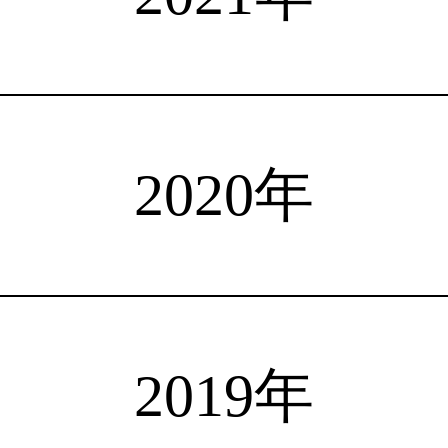
注目選手
海外情報
占い