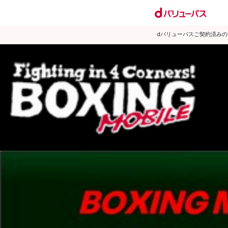
dバリューパスご契約済み
試合日程
試合結果
ランキング
練習動画
2008年3月のニュース
▶
新着
KO KiNG
ダイエット
女子情報
rscproducts