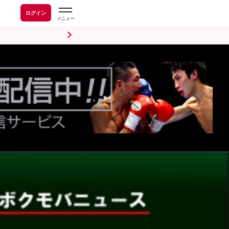
ログイン
前日計量・調印式
試合後会見
海外情報
五輪情報