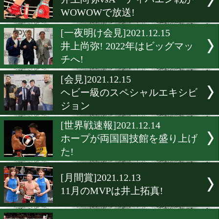
井上尚弥がエキサイトマッ
ベントにゲスト出演!
[公開スパーリング]2021.12.
ヘビー級の但馬ミツロが圧
パフォーマンス!
[世界戦決定!]2021.12.16
井岡一翔のV4戦! 福永亮次
晦日決戦!
[WOWOW]2021.12.15
井上尚弥vsA・ディパエン
WOWOWで放送!