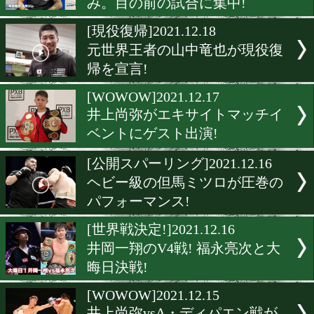
尾川堅一に世界チャンピオ
ルトが届く!
[記者会見]2021.12.21
大晦日に勝ってヒーローに
てやる!
[井岡会見]2021.12.20
アンカハス戦は延期で合意
み。目の前の試合に集中!
[現役復帰]2021.12.18
元世界王者の山中竜也が現
帰を宣言!
[WOWOW]2021.12.17