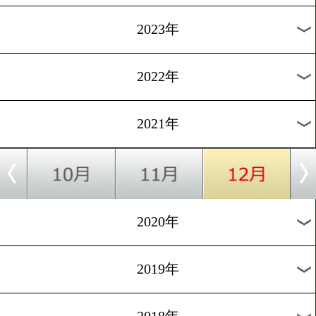
[試合発表]2021.12.10
力石政法とロリ・ガスカが
1
2
次へ>
過去のニュース
2026年
2025年