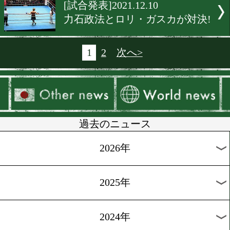
[一夜明け会見]2021.12.15
井上尚弥! 2022年はビッグ
チへ!
[会見]2021.12.15
ヘビー級のスペシャルエキ
ジョン
[世界戦速報]2021.12.14
ホープが両国国技館を盛り
た!
[月間賞]2021.12.13
11月のMVPは井上拓真!