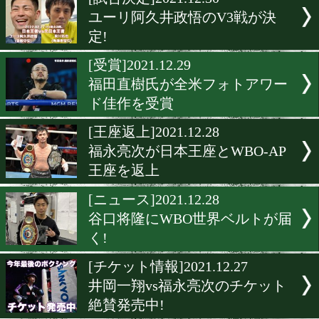
▶
新着
KO KiNG
ダイエット
女子情報
rscproduct
[試合決定]2021.12.30
ユーリ阿久井政悟のV3戦が
定!
[受賞]2021.12.29
福田直樹氏が全米フォトア
ド佳作を受賞
[王座返上]2021.12.28
福永亮次が日本王座とWBO-
王座を返上
[ニュース]2021.12.28