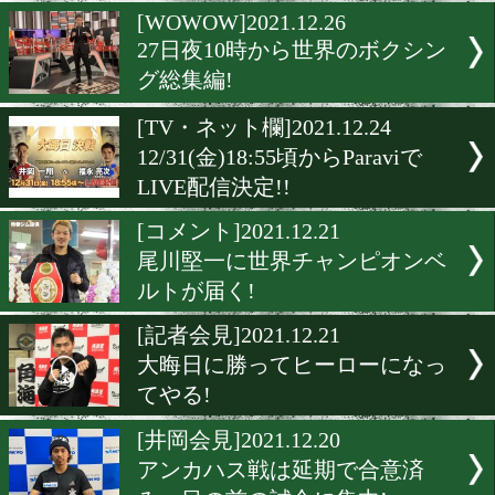
谷口将隆にWBO世界ベル
く!
[チケット情報]2021.12.27
井岡一翔vs福永亮次のチケ
絶賛発売中!
[WOWOW]2021.12.26
27日夜10時から世界のボク
グ総集編!
[TV・ネット欄]2021.12.24
12/31(金)18:55頃からParavi
LIVE配信決定!!
[コメント]2021.12.21