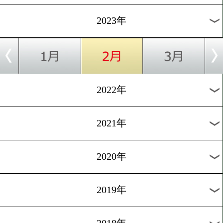
[発表会見]2023.2.17
森武蔵vs渡邉卓也が決定!
1
2
3
次へ>
過去のニュース
2026年
2025年