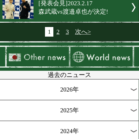
[3150会見]2023.2.21
東京を殴りにいこうか!
[ニュース]2023.2.20
再起に向けて再出発!
[試合決定]2023.2.20
3150FIGHT SURVIVALで
ルタイトル戦!
[発表会見]2023.2.20
国本陸が前韓国王者と激突!