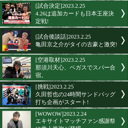
大型新人! 東洋大学の大畑
がB級合格
[イベント]2023.2.26
24時間サンドバッグ打ちが
[試合決定]2023.2.25
4.26は追加カードも日本王
定戦!
[試合後談話]2023.2.25
亀田京之介がタイの古豪と
[空港取材]2023.2.25