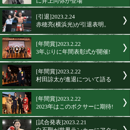
那須川天心、ベガスでスパ
宿。
[挑戦]2023.2.25
久田哲也の24時間サンドバ
打ち企画がスタート!
[WOWOW]2023.2.24
エキサイトマッチファン感
に井上尚弥が登場
[引退]2023.2.24
赤穂亮(横浜光)が引退表明