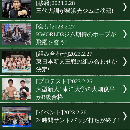
▶
新着
KO KiNG
ダイエット
女子情報
rscproduct
[移籍]2023.2.28
三代大訓が横浜光ジムに移
[会見]2023.2.27
KWORLD3ジム期待のホー
飛躍を誓う!
[組み合わせ]2023.2.27
東日本新人王戦の組み合わ
決定!
[プロテスト]2023.2.26