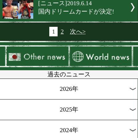
[試合後感想]2019.6.20
拳四朗と久田哲也はこう見
[予備検診]2019.6.17
井岡一翔「リーチ差6.3㎝
なし」
[ニュース]2019.6.16
6.19世界戦を内藤大助氏が
[ニュース]2019.6.14
OPBF王座決定戦は元王者対