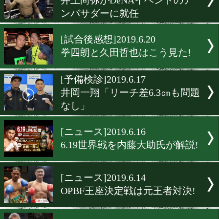
井岡一翔「唯一無二の存在
す」
[一夜明け会見]2019.6.20
京口紘人「パワーだけじゃ
行けない」
[一夜明け会見]2019.6.20
吉田実代「少しだけ自信が
た」
[ニュース]2019.6.20
井上尚弥がDeNAイベント
ンバサダーに就任