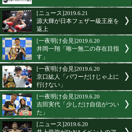
内藤親子が韓国で40年ぶり
ベンジ
[ニュース]2019.6.22
井上尚弥がノーバン始球式
[ニュース]2019.6.21
JBCとJPBAが共同宣言
[ニュース]2019.6.21
源大輝が日本フェザー級王
返上
[一夜明け会見]2019.6.20