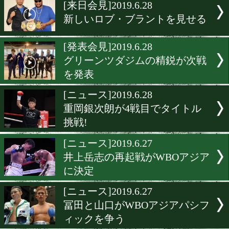
▶
新着
KO KiNG
ダイエット
女子情報
rscproduct
[来日会見]2019.6.28
新しいロブ・ブラントを見
[発表会見]2019.6.28
グリーンツダジムの精鋭が
を発表
[ニュース]2019.6.28
重岡銀次朗が4戦目でタイ
挑戦!
[ニュース]2019.6.27