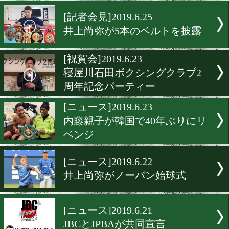
井上岳志の再起戦がWBO
に決定
[ニュース]2019.6.27
冨田と山口がWBOアジア
ィックを争う
[記者会見]2019.6.25
井上尚弥が5本のベルトを
[祝賀会]2019.6.23
寝屋川石田ボクシングクラ
周年記念パーティー
[ニュース]2019.6.23