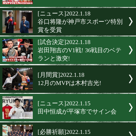
ホルヘ・リナレスがロシア
起戦!
[表敬訪問]2022.1.21
谷口将隆と京口紘人が品川
所へ
[ニュース]2022.1.19
2021年度年間賞候補が決定!
[ニュース]2022.1.18
谷口将隆が神戸市スポーツ
賞を受賞
[試合決定]2022.1.18