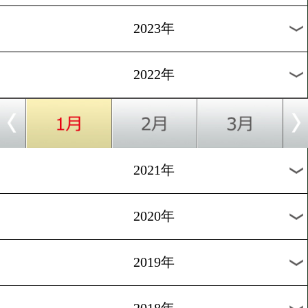
[記者会見]2022.1.13
古谷昭男と国本陸がベルト
を宣言!
1
2
次へ>
過去のニュース
2026年
2025年