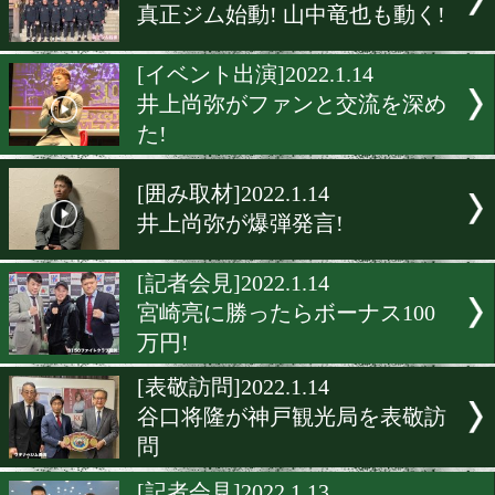
岩田翔吉のV1戦! 36戦目の
ランと激突!
[月間賞]2022.1.18
12月のMVPは木村吉光!
[ニュース]2022.1.15
田中恒成が平塚市でサイン
[必勝祈願]2022.1.15
真正ジム始動! 山中竜也も動