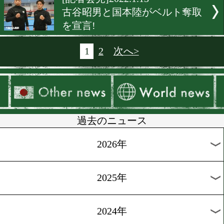
[イベント出演]2022.1.14
井上尚弥がファンと交流を
た!
[囲み取材]2022.1.14
井上尚弥が爆弾発言!
[記者会見]2022.1.14
宮崎亮に勝ったらボーナス1
万円!
[表敬訪問]2022.1.14
谷口将隆が神戸観光局を表
問