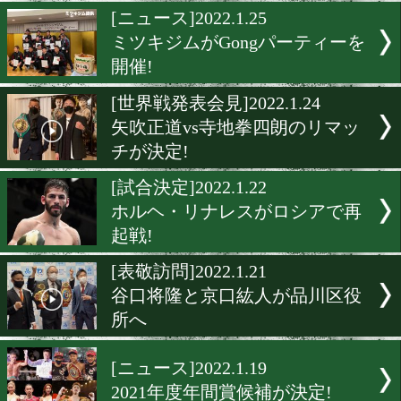
古谷昭男vs橋詰将義はアジ
王座戦に変更!
[選手名鑑]2022.1.25
尾川堅一に心強いバックア
[ニュース]2022.1.25
ミツキジムがGongパーテ
開催!
[世界戦発表会見]2022.1.24
矢吹正道vs寺地拳四朗のリ
チが決定!
[試合決定]2022.1.22