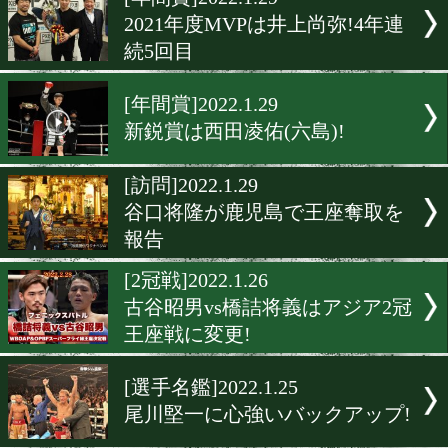
▶
新着
KO KiNG
ダイエット
女子情報
rscproduct
[年間賞]2022.1.29
2021年度MVPは井上尚弥!
続5回目
[年間賞]2022.1.29
新鋭賞は西田凌佑(六島)!
[訪問]2022.1.29
谷口将隆が鹿児島で王座奪
報告
[2冠戦]2022.1.26