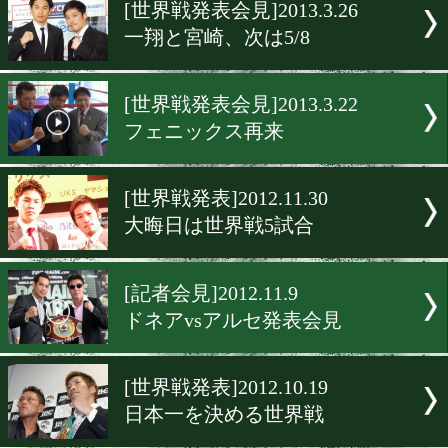
▶
新着
KO KiNG
ダイエット
女子情報
rscproduct
[世界戦発表会見]2013.3.26
一翔と宮崎、次は5/8
[世界戦発表会見]2013.3.22
フェニックス再来
[世界戦発表]2012.11.30
大晦日は世界戦5試合
[記者会見]2012.11.9