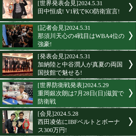
▶
新着
KO KiNG
ダイエット
女子情報
rscproduct
[世界発表会見]2024.5.31
田中恒成! V1戦でKO防衛宣
[記者会見]2024.5.31
那須川天心の4戦目はWBA
強豪!
[発表会見]2024.5.31
加納陸と中谷潤人が真夏の
国技館で魅せる!
[世界防衛戦発表]2024.5.29