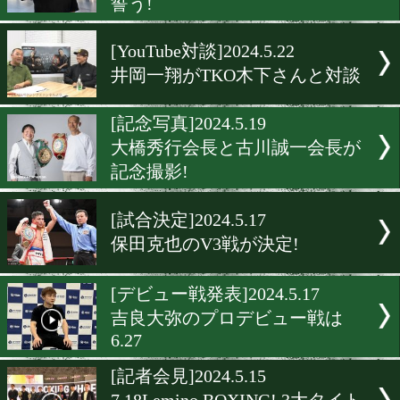
6月3日、4日の2DAYSで再
舞伎町BOXING
[引退]2024.5.24
日本1位の古谷昭男が引退
[空港取材]2024.5.23
中谷潤人(M.T)がパワーア
誓う!
[YouTube対談]2024.5.22
井岡一翔がTKO木下さんと
[記念写真]2024.5.19