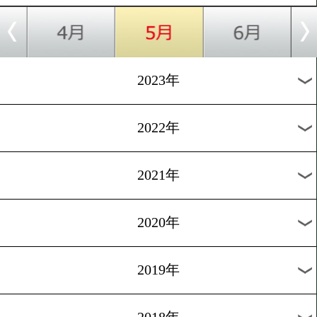
[試合発表]2024.5.10
高田勇仁が金谷勇利を相手
度目の防衛戦!
1
2
次へ>
過去のニュース
2026年
2025年