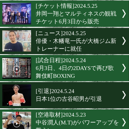
重岡銀次朗は7月28日(日)
防衛戦
[会見]2024.5.28
西田凌佑にIBFベルトとボ
ス300万円!
[チケット情報]2024.5.25
井岡一翔とマルティネスの
チケット6月3日から販売
[ニュース]2024.5.25
俳優・木幡竜一氏が大橋ジ
トレーナーに就任
[試合日程]2024.5.24