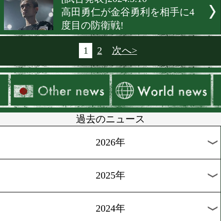
[ニュース]2024.5.14
木村翔が熊谷にアマチュア
をオープン
[合宿情報]2024.5.14
中谷潤人が走り込み合宿を
ート
[リング誌PFP]2024.5.10
井上尚弥がPFP1位に返り咲
[IBF総会]2024.5.10
重岡銀次朗がIBF年間最高
賞を受賞