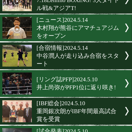
大橋秀行会長と古川誠一会
記念撮影!
[試合決定]2024.5.17
保田克也のV3戦が決定!
[デビュー戦発表]2024.5.17
吉良大弥のプロデビュー戦
6.27
[記者会見]2024.5.15
7.18Lemino BOXING! 3大
ル戦&アジアT!