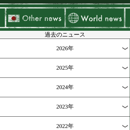
▶
新着
KO KiNG
ダイエット
女子情報
rscproduct
過去のニュース
2026年
2025年