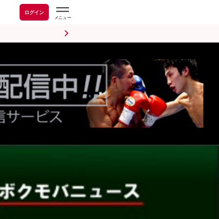
ログイン
前日計量・調印式
試合後会見
海外情報
五輪情報