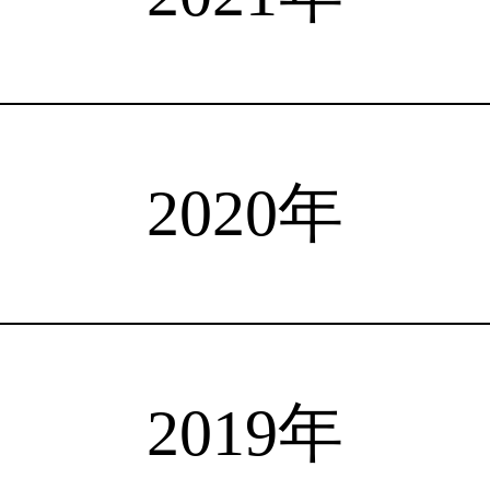
注目選手
海外情報
占い