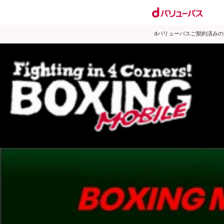
dバリューパスご契約済み
試合日程
試合結果
ランキング
練習動画
2007年2月のニュース
▶
新着
KO KiNG
ダイエット
女子情報
rscproducts