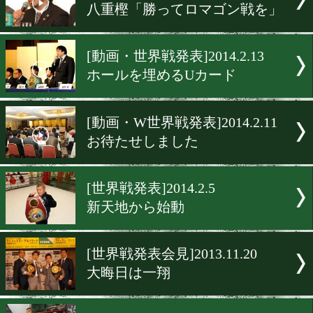
[世界戦発表会見]2014.3.24
高山に小野が挑む
[世界戦発表会見]2014.3.24
一翔、三階級制覇へ
[動画・世界戦発表]2014.2.1
尚弥「必ず塗り替える」
[動画・世界戦発表]2014.2.1
八重樫「勝ってロマゴン戦