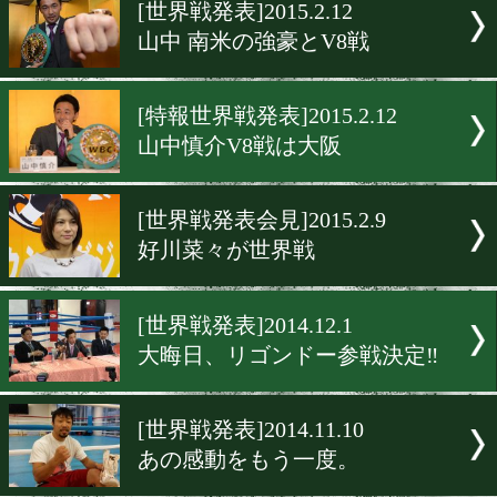
▶
新着
KO KiNG
ダイエット
女子情報
rscproduct
[世界戦発表]2015.2.12
山中 南米の強豪とV8戦
[特報世界戦発表]2015.2.12
山中慎介V8戦は大阪
[世界戦発表会見]2015.2.9
好川菜々が世界戦
[世界戦発表]2014.12.1