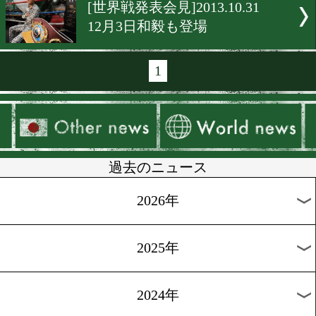
[動画・世界戦発表]2014.2.1
ホールを埋めるUカード
[動画・W世界戦発表]2014.2.
お待たせしました
[世界戦発表]2014.2.5
新天地から始動
[世界戦発表会見]2013.11.20
大晦日は一翔