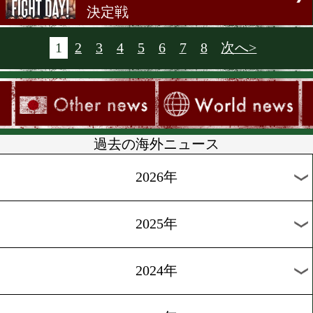
目。
[前日計量]2022.12.2
赤穂亮とカシメロがついに
[会見]2022.12.1
赤穂亮とカシメロが会見。
[海外試合結果]2022.11.27
WBC世界スーパーライト級
決定戦
[海外試合結果]2022.11.27
WBOスーパーミドル級暫