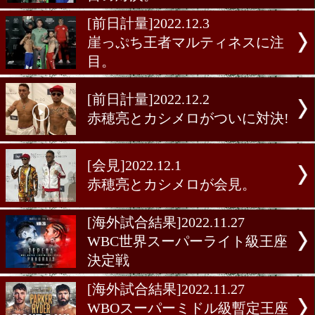
級防衛戦
[試合後談話]2022.12.3
渡邉卓也がジョニゴンに判
利!
[試合後談話]2022.12.3
赤穂亮とカシメロの試合は
コンテスト
[前日計量]2022.12.3
エストラーダとロマゴンが
目の対決。
[前日計量]2022.12.3
崖っぷち王者マルティネス