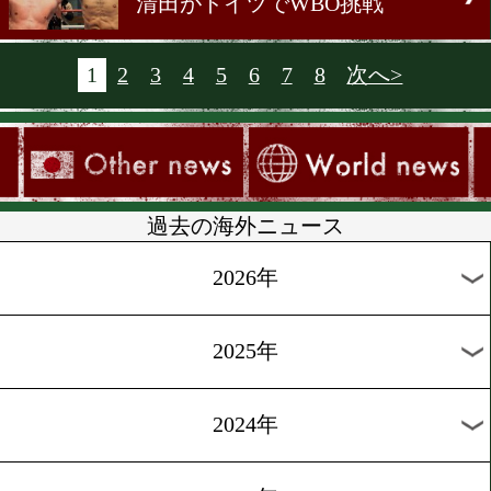
粟生対パレデス
[前日計量]2013.7.13
東郷VSフアレス
[テレビ放送]2013.7.2
日本3選手WOWOW登場
[ニュース]2013.6.15
石田が「navi」に登場
[海外ニュース]2013.6.13