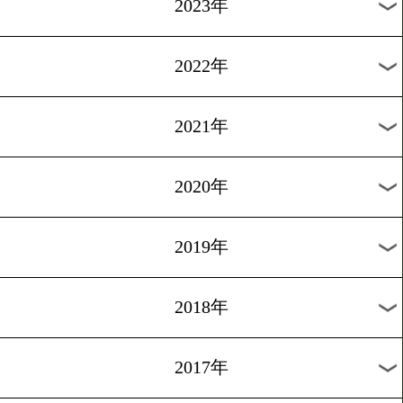
清田がドイツでWBO挑戦
1
2
3
4
5
6
7
8
次へ>
過去の海外ニュース
2026年
2025年