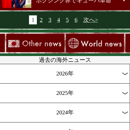
2020年東京五輪開催へ
[WSB]2013.9.2
キューバがメキシコを封じ
[試合結果]2013.9.1
角谷の夢、メキシコに散る
[前日計量]2013.8.31
エルナンデスVS角谷
[WSB]2013.8.31