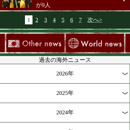
セルビー
[海外ニュース]2017.5.26
村田諒太戦のジャッジ2名に
月間の停職処分
[海外ニュース]2017.5.24
村田諒太の判定結果に世界
プロモーターが立腹
[海外特集]2017.5.24
カネロはゴロフキンに勝て
か
[海外ニュース]2017.5.23
世界のトップ100に日本人