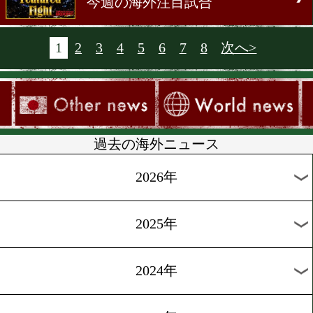
ン
[前日計量]2018.10.13
クロフォードvsベナビデス
闘寸前の前日計量
[前日計量]2018.10.13
WBSSバンタム級 テテvsア
ヤン計量
[海外ニュース]2018.10.11
サンダース、ライセンス許
りず、WBO王座は暫定戦へ
[海外ニュース]2018.10.8