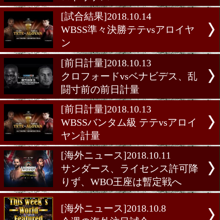
円契約&3階級制覇挑戦!
[公開練習]2018.10.18
ロブ・ブラント「自信はあ
[海外ニュース]2018.10.15
今週の海外注目試合
[試合結果]2018.10.14
WBO世界Lフライ級 アコス
ロドリゲス
[試合結果]2018.10.14
WBSS準々決勝テテvsアロ