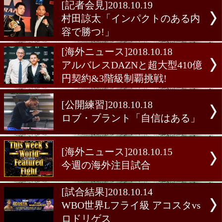
たくなった
[村田諒太 特集]2018.10.19
ビッグマッチまであと2日!
ベガスの気候は
[ニュース]2018.10.19
ボブ・アラム氏が語る東京
ムプラン
[記者会見]2018.10.19
村田諒太「インパクトのあ
容で勝つ!」
[海外ニュース]2018.10.18
アルバレスDAZNと超大型4