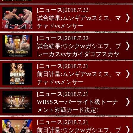
遂に実現したレジェンド競
[ニュース]2018.7.25
9.8 NYで正式決定!ガルシア
ーター
[ニュース]2018.7.24
伊藤vsディアス戦 オフィ
発表
[ニュース]2018.7.23
今週の海外注目試合
[ニュース]2018.7.22
試合結果:ムンギアvsスミ