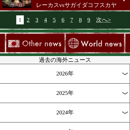
チャドvsメンサー
[ニュース]2018.7.22
試合結果:ウシクvsガシエ
レーカスvsサガイダコフス
[ニュース]2018.7.21
前日計量:ムンギアvsスミ
チャドvsメンサー
[ニュース]2018.7.21
WBSSスーパーライト級ト
メント対戦カード決定!
[ニュース]2018.7.21
前日計量:ウシクvsガシエ