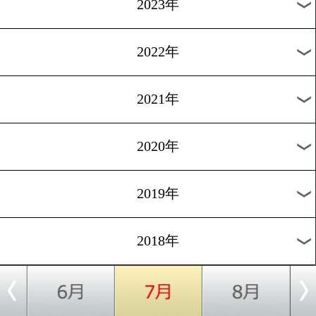
レーカスvsサガイダコフス
1
2
3
4
5
6
7
8
9
次へ
過去の海外ニュース
2026年
2025年