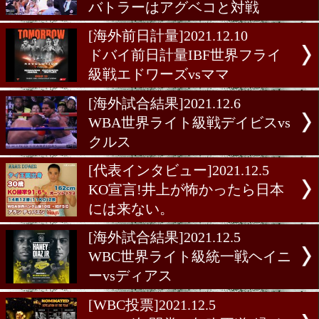
井上尚弥戦を前にドネアが
計量をクリア!
[海外前日計量]2021.12.11
ロマチェンコとコミーがN
量をクリア!
[海外前日計量]2021.12.11
ロシアで前日計量WBAラ
ビー級ビボルV8戦
[海外前日計量]2021.12.10
カシメロが体調不良で試合
バトラーはアグベコと対戦
[海外前日計量]2021.12.10