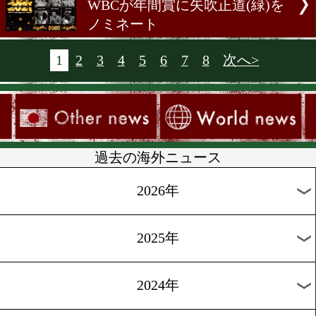
ドバイ前日計量IBF世界フ
級戦エドワーズvsママ
[海外試合結果]2021.12.6
WBA世界ライト級戦デイビ
クルス
[代表インタビュー]2021.12.
KO宣言!井上が怖かったら
には来ない。
[海外試合結果]2021.12.5
WBC世界ライト級統一戦ヘ
ーvsディアス
[WBC投票]2021.12.5