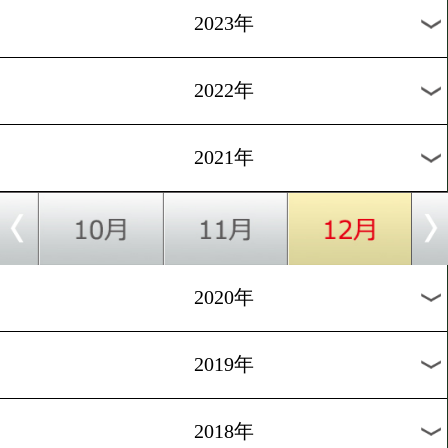
WBCが年間賞に矢吹正道(緑
ノミネート
1
2
3
4
5
6
7
8
次へ>
過去の海外ニュース
2026年
2025年