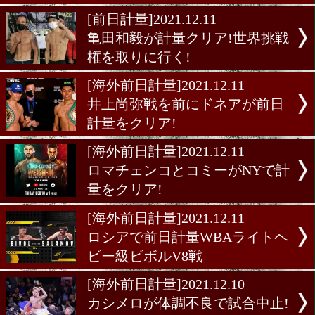
ビー級V8戦
[海外試合結果]2021.12.12
ドバイのWBOバンタム級
は中止!IBFフライ級戦がメ
に
[WBO発表]2021.12.11
バトラー・アグベコは暫定
決定戦。カシメロは一旦保
[前日計量]2021.12.11
亀田和毅が計量クリア!世
権を取りに行く!
[海外前日計量]2021.12.11