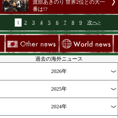
ワイルダーvsオルティス 再
[WOWOW独占インタビュ
ー]2017.12.20
村田諒太が振り返る 2017
界のボクシング界
[オッズ]2017.12.19
拳四朗 京口とも12対1
[前日計量]2017.12.16
好川菜々がメキシコで前日
をパス
[試合結果]2017.12.16