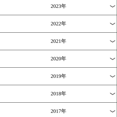
渡部あきのり 世界2位との
番は!?
1
2
3
4
5
6
7
8
9
次へ
過去の海外ニュース
2026年
2025年