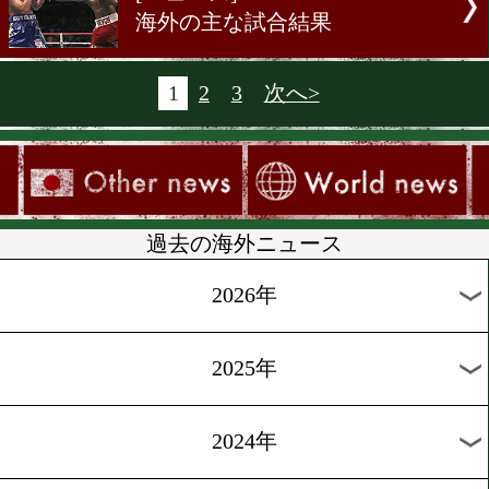
海外の主な試合結果
モレノが再び競り勝つ
[ニュース]2010.8.12
カサレスが9月にV2戦
[ニュース]2010.8.11
47歳ホリフィールドの野望
[ニュース]2010.8.11
来年1月、SL級統一の動き