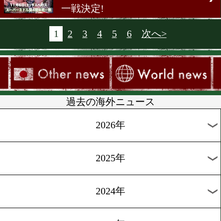
中谷潤人が米国でスパーリ
[海外試合結果]2021.8.22
パッキャオvsウガスWBA
ター級戦
[海外試合結果]2021.8.21
打って出る! 坂井祥紀&松
のメキシコ決戦
[海外前日計量]2021.8.21
パッキャオvsウガス前日計
[海外試合日程]2021.8.20
スーパーミドル級世界4団