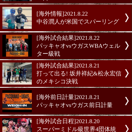
WBAが暫定王座撤廃!
[海外情報]2021.9.1
今週末は女子4団体統一王
イラー登場
[海外情報]2021.9.1
オスカル・バルデスにドー
グ違反の疑い
[試合日程]2021.8.25
デラホーヤの公式戦復帰は
11日
[海外情報]2021.8.22