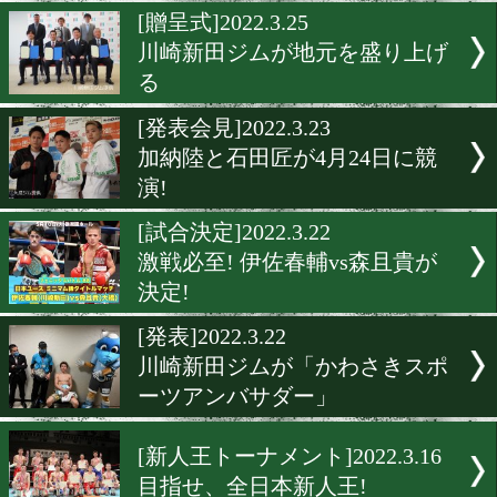
村田諒太vsGGGチケット販
始は3月29日(火)18時!
[YouTube]2022.3.28
グレイテストボクシング紹
画が公開
[贈呈式]2022.3.25
川崎新田ジムが地元を盛り
る
[発表会見]2022.3.23
加納陸と石田匠が4月24日
演!
[試合決定]2022.3.22