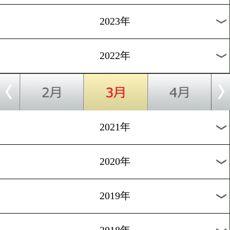
[表敬訪問]2022.3.9
石澤開が相模原市長に世界
奪取を約束
1
2
次へ>
過去のニュース
2026年
2025年