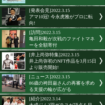
激戦必至! 伊佐春輔vs森且
決定!
[発表]2022.3.22
川崎新田ジムが「かわさき
ーツアンバサダー」
[新人王トーナメント]2022.3.
目指せ、全日本新人王!
[発表会見]2022.3.15
アマ10冠! 今永虎雅がプロ
向!
[訪問]2022.3.15