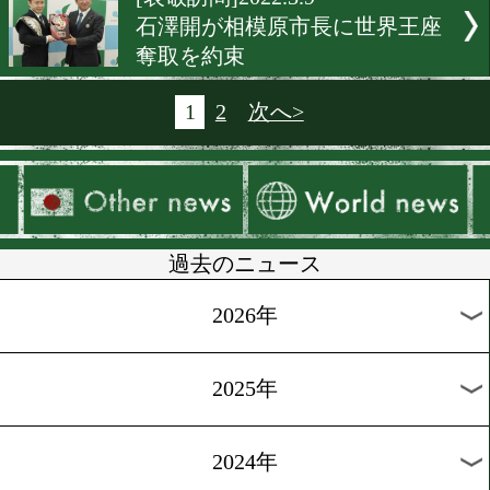
[日本王座決定戦]2022.3.13
日本王座奪還戦!中川健太v
寛之
[職業講話]2022.3.11
田口良一氏が中学生に熱く
[発表会見]2022.3.10
丸田陽七太と阿部麗也がフ
ー級2冠戦で激突!
[試合決定]2022.3.9
大阪決戦! 坂晃典vs中川兼玄