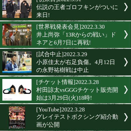
▶
新着
KO KiNG
ダイエット
女子情報
rscproduct
[初来日]2022.3.31
伝説の王者ゴロフキンがつ
来日!
[世界戦発表会見]2022.3.30
井上尚弥「13Rからの戦い
ネアと6月7日に再戦!
[試合中止]2022.3.29
小原佳太が右足負傷。4月1
の永野祐樹戦は中止
[チケット情報]2022.3.28