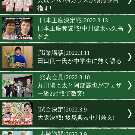
亀田和毅が次戦のファイト
ーを全額寄付
[井上尚弥特集]2022.3.15
井上尚弥初のNFT作品を3月
より販売開始!
[ニュース]2022.3.15
86歳の袴田巌さんの再審を
る支援の輪が広がる
[紹介]2022.3.14
大成ジム3羽ガラスが頂点
指す!