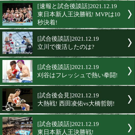
大晦日はやっぱりボクシン
[試合後談話]2021.12.20
36歳の4回戦ボクサーがラ
ファイト!
[速報と試合後談話]2021.12.
東日本新人王決勝戦! MVPは
秒決着!
[試合後談話]2021.12.19
立川で復活したのは?