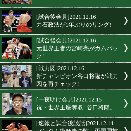
[試合後談話]2021.12.19
刈谷はフレッシュで熱い拳
[試合後会見]2021.12.19
大熱戦! 西田凌佑vs大橋哲朗
[試合後談話]2021.12.19
東日本新人王決勝戦!
[試合後会見]2021.12.16
力石政法が1年ぶりのリング
[試合後会見]2021.12.16