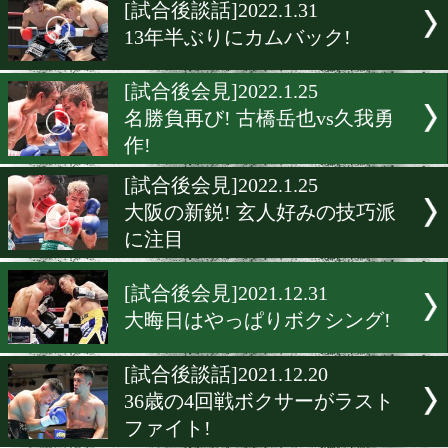
▶
新着
KO KiNG
ダイエット
女子情報
rscproduct
[試合後談話]2022.1.31
13年半ぶりにカムバック!
[試合後会見]2022.1.25
名勝負再び! 古橋岳也vs久
作!
[試合後会見]2022.1.25
大阪の新鋭! 玄人好みの技
に注目
[試合後会見]2021.12.31