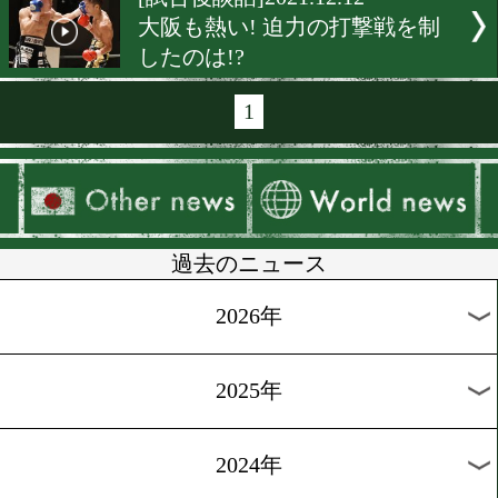
[試合後談話]2021.12.14
谷口将隆!世界への夢。2度
挑戦
[試合後談話]2021.12.14
内藤律樹と麻生興一の我慢
後楽園ホールが揺れた!
[試合後談話]2021.12.14
衝撃の結末!OPBF王座決定戦
[試合後談話]2021.12.12
3度目の遠征で歓喜の敵地
利!