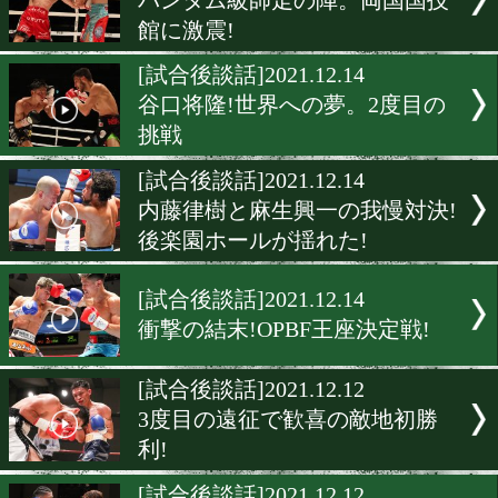
元世界王者の宮崎亮がカム
ク!
[戦力図]2021.12.16
新チャンピオン谷口将隆が
図を再チェック!
[一夜明け会見]2021.12.15
祝・世界王座奪取! 谷口将
[速報と試合後談話]2021.12.
バンタム級師走の陣。両国
館に激震!