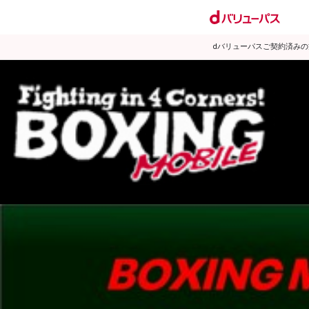
dバリューパスご契約済み
試合日程
試合結果
ランキング
練習動画
2008年8月のニュース
▶
新着
KO KiNG
ダイエット
女子情報
rscproducts