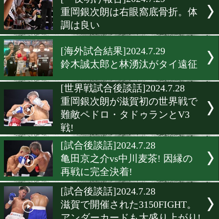
▶
新着
KO KiNG
ダイエット
女子情報
rscproduct
[一夜明け報告]2024.7.29
重岡銀次朗は右眼窩底骨折
調は良い
[海外試合結果]2024.7.29
鈴木誠太郎と林湧汰がタイ
[世界戦試合後談話]2024.7.2
重岡銀次朗が滋賀初の世界
難敵ペドロ・タドゥランとV
戦!