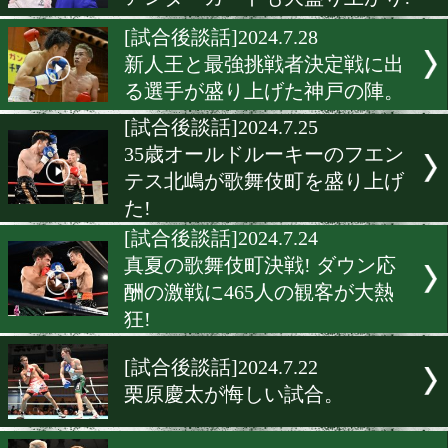
[試合後談話]2024.7.28
亀田京之介vs中川麦茶! 因
再戦に完全決着!
[試合後談話]2024.7.28
滋賀で開催された3150FIGH
アンダーカードも大盛り上
[試合後談話]2024.7.28
新人王と最強挑戦者決定戦
る選手が盛り上げた神戸の
[試合後談話]2024.7.25
35歳オールドルーキーのフ
テス北嶋が歌舞伎町を盛り
た!