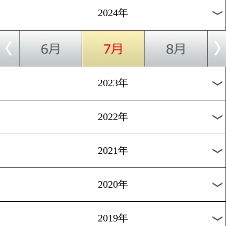
ー!
[試合後談話]2024.7.19
宇津木秀が鈴木雅弘に挑戦!
1
2
次へ>
過去のニュース
2026年