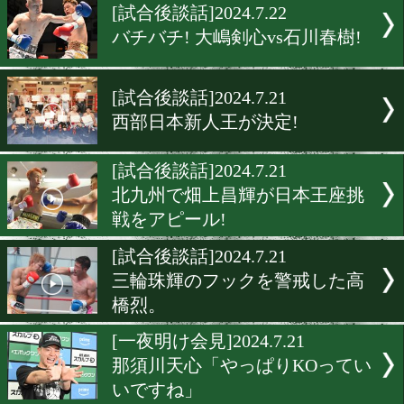
[試合後談話]2024.7.24
真夏の歌舞伎町決戦! ダウ
酬の激戦に465人の観客が
狂!
[試合後談話]2024.7.22
栗原慶太が悔しい試合。
[試合後談話]2024.7.22
バチバチ! 大嶋剣心vs石川春
[試合後談話]2024.7.21
西部日本新人王が決定!