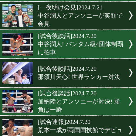
[試合後談話]2024.7.21
北九州で畑上昌輝が日本王
戦をアピール!
[試合後談話]2024.7.21
三輪珠輝のフックを警戒し
橋烈。
[一夜明け会見]2024.7.21
那須川天心「やっぱりKO
いですね」
[一夜明け会見]2024.7.21
中谷潤人とアンソニーが笑