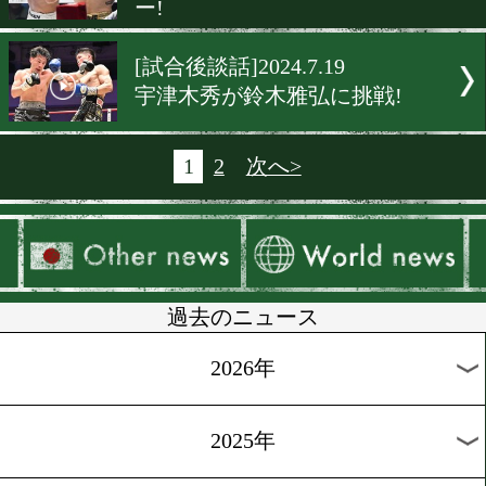
会見
[試合後談話]2024.7.20
中谷潤人! バンタム級4団体
に拍車
[試合後談話]2024.7.20
那須川天心! 世界ランカー
[試合後談話]2024.7.20
加納陸とアンソニーが対決!
負は一瞬
[試合速報]2024.7.20
荒本一成が両国国技館でデ