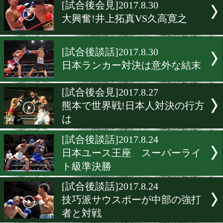
▶
新着
KO KiNG
ダイエット
女子情報
rscproduct
[試合後会見]2017.8.30
大興奮!井上拓真VS久高寛
[試合後談話]2017.8.30
日本ランカー対決は意外な
[試合後会見]2017.8.27
熊本で世界戦!日本人対決
は
[試合後談話]2017.8.24