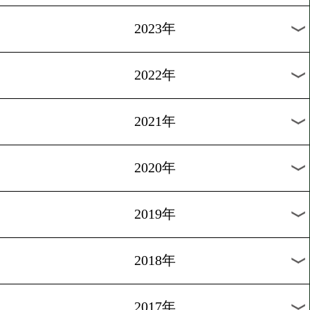
[試合後談話]2017.8.10
吉野修一郎にビッグチャン
来
1
2
次へ>
過去のニュース
2026年
2025年