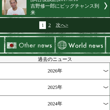
[試合後会見]2017.8.12
大阪で東洋太平洋女子アト
の激戦
[試合後談話]2017.8.11
大阪でバンタム級ベテラン
[試合後談話]2017.8.10
今話題のスーパーウェルタ
日本タイトル戦は無敗対決
[試合後会見]2017.8.10
小原佳太がタイの強豪を相
王座決定戦