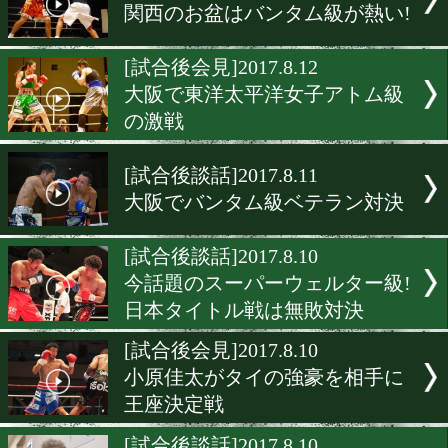
187cmと179cmのウェルタ
対決!
[一夜明け会見]2017.8.16
山中慎介「やるならリベン
[世界戦開始20時]2017.8.15
山中慎介(帝拳)13度目の防
の特設ページ
[試合後談話]2017.8.13
関西のお盆はバンタム級が