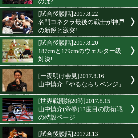
14年の全日本新人王とアメ
帰りの新鋭が激突
[試合後談話]2017.8.22
因縁の再戦は衝撃の結末!
[試合後談話]2017.8.22
サウスポー対決 接戦を制
のは?
[試合後談話]2017.8.22
名門ヨネクラ最後の戦士が
の新鋭と激突!
[試合後談話]2017.8.20