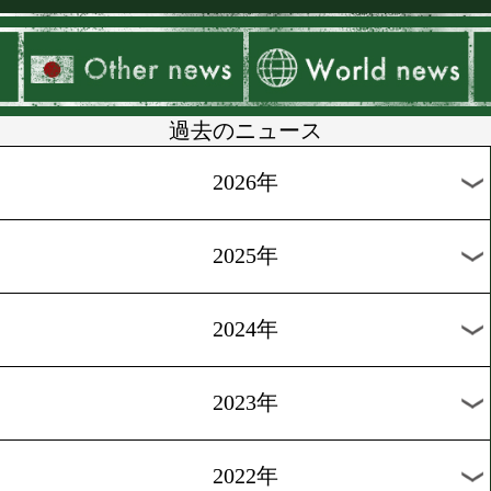
▶
新着
KO KiNG
ダイエット
女子情報
rscproduct
過去のニュース
2026年
2025年