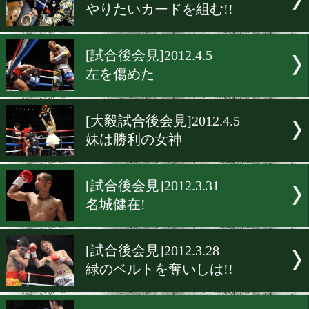
[試合後会見]2012.4.7
粟生、バースディ防衛!
[試合後会見]2012.4.7
山中、作戦通り!
[試合後会見]2012.4.7
長谷川、今夜は5%しか…
[一夜明け会見]2012.4.5
やりたいカードを組む!!