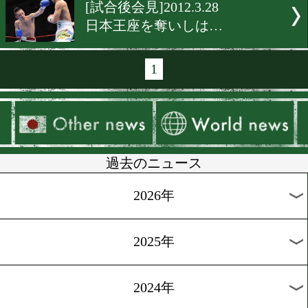
[試合後会見]2012.4.5
左を傷めた
[大毅試合後会見]2012.4.5
妹は勝利の女神
[試合後会見]2012.3.31
名城健在!
[試合後会見]2012.3.28
緑のベルトを奪いしは!!