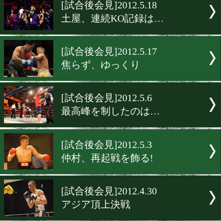
▶
新着
KO KiNG
ダイエット
女子情報
rscproduct
[試合後会見]2012.5.18
土屋、連続KO記録は…
[試合後会見]2012.5.17
焦らず、ゆっくり
[試合後会見]2012.5.6
最高峰を制したのは…
[試合後会見]2012.5.3