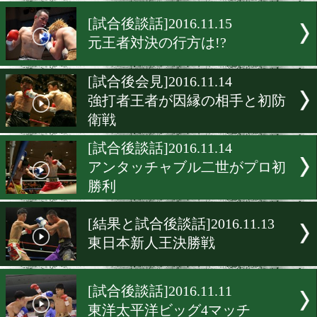
元日本王者が初回にまさか
開!
[試合後談話]2016.11.16
必殺仕事人が中南米の難敵
突!
[試合後談話]2016.11.15
元王者対決の行方は!?
[試合後会見]2016.11.14
強打者王者が因縁の相手と
衛戦
[試合後談話]2016.11.14