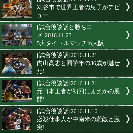
▶
新着
KO KiNG
ダイエット
女子情報
rscproduct
[試合後談話]2016.11.27
刈谷市で世界王者の息子が
ュー
[試合後談話と勝ちコ
メ]2016.11.23
5大タイトルマッチin大阪
[試合後談話]2016.11.21
内山高志と同学年の36歳が
た!
[試合後談話]2016.11.21