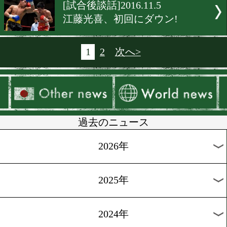
[海外ニュース]2016.11.7
「信じられない」とドネア
[試合後談話]2016.11.6
名古屋で名勝負!一歩も引
大激戦
[三賞試合後談話]2016.11.6
12階級で白熱した熱戦
[試合後談話]2016.11.6
大沢宏晋 from ラスベガス