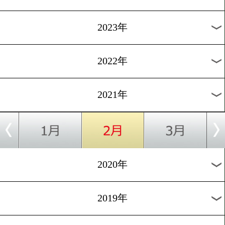
[試合結果と試合後談
話]2020.12.31
井岡一翔vs田中恒成!! 衝撃
末
1
過去のニュース
2026年