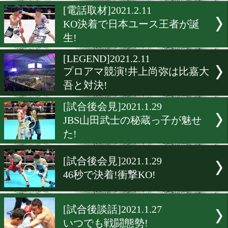
プロとアマはどっちが強い
[試合後会見]2021.2.11
佐川遼vs丸田陽七太! 完全決
[電話取材]2021.2.11
KO決着で日本ユース王者
生!
[LEGEND]2021.2.11
プロアマ競演!井上尚弥は
吾と対決!
[試合後会見]2021.1.29