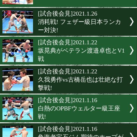
JBS山田武士の秘蔵っ子が
た!
[試合後会見]2021.1.29
46秒で決着!衝撃KO!
[試合後談話]2021.1.27
いつでも戦闘態勢!
[試合後会見]2021.1.26
消耗戦! フェザー級日本ラ
ー対決!
[試合後会見]2021.1.22