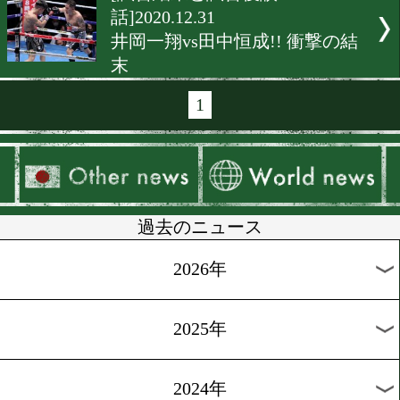
[ニュース]2021.1.16
真正ジムが必勝祈願
[試合後談話]2021.1.14
大橋ジム期待のホープが登
[試合後会見]2021.1.14
栗原慶太vs井上拓真! バン
級ウォーズ!
[一夜明け会見]2021.1.1
井岡一翔!今年の目標は世
統一