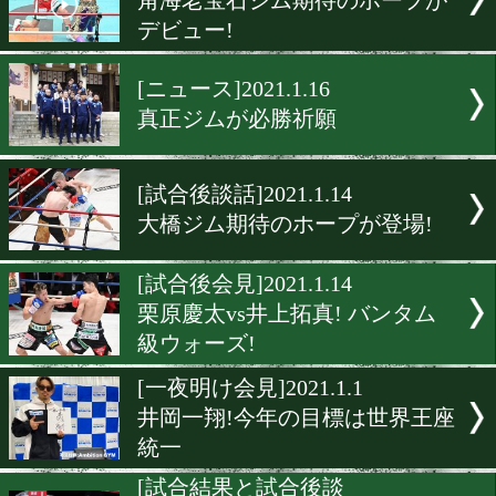
坂晃典がベテラン渡邉卓也と
戦
[試合後会見]2021.1.22
久我勇作vs古橋岳也は壮絶
撃戦!
[試合後会見]2021.1.16
白熱のOPBFウェルター級
戦!
[試合後会見]2021.1.16
角海老宝石ジム期待のホー
デビュー!