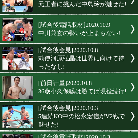
ランカー初挑戦の遠藤勝則
快KO!
[試合後談話]2020.10.11
西部日本新人王が決定
[試合後会見]2020.10.9
36歳小久保聡の運命は!?
[試合後会見]2020.10.9
元王者に挑んだ中島玲が魅