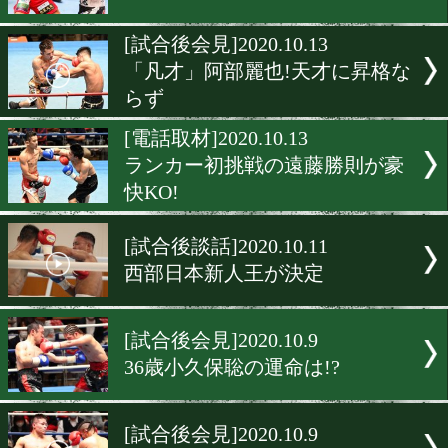
[試合後会見]2020.10.18
魂の打ち合いに岡山が揺れ
[試合後会見]2020.10.14
元王者の粉川拓也が復帰戦
せた!
[試合後会見]2020.10.14
ライト級サバイバルマッチ!
[試合後会見]2020.10.13
「凡才」阿部麗也!天才に
らず
[電話取材]2020.10.13