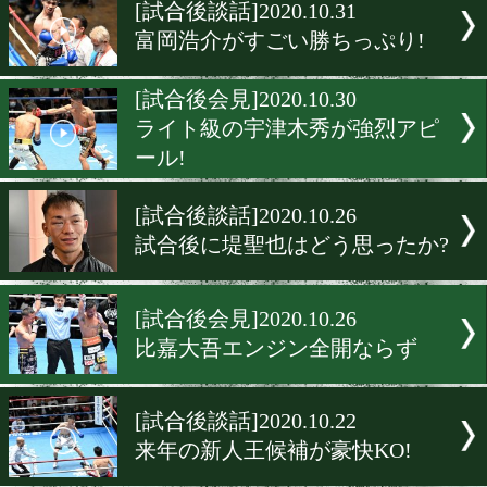
▶
新着
KO KiNG
ダイエット
女子情報
rscproduct
[試合後談話]2020.10.31
富岡浩介がすごい勝ちっぷ
[試合後会見]2020.10.30
ライト級の宇津木秀が強烈
ール!
[試合後談話]2020.10.26
試合後に堤聖也はどう思っ
[試合後会見]2020.10.26