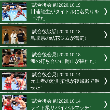
比嘉大吾エンジン全開なら
[試合後談話]2020.10.22
来年の新人王候補が豪快KO
[試合後会見]2020.10.19
川浦龍生がタイトルに名乗
上げた!
[試合後談話]2020.10.18
鳥取県の結花ジムが奮闘!