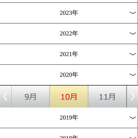
[試合後電話取材]2020.10.3
沖縄出身の川満俊輝が激戦
した!
1
2
次へ>
過去のニュース
2026年
2025年