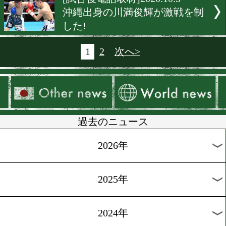
[試合後電話取材]2020.10.9
中川兼玄の勢いが止まらな
[試合後会見]2020.10.8
勅使河原弘晶は世界に向け
ったなし!
[前日計量]2020.10.8
36歳小久保聡は勝てば現役
[試合後会見]2020.10.3
5連続KO中の松永宏信がV2
魅せた!