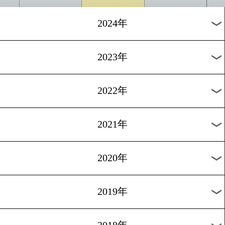
[試合後談話]2025.3.23
静岡県浜松市出身の原田怜
巻デビュー!
1
2
次へ>
過去のニュース
2026年
2025年