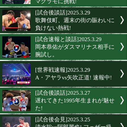
[試合後談話]2025.3.30
北陸のエースが地元に錦を
[試合後会見]2025.3.29
矢吹正道! フライ級で新た
戦!
[試合後会見]2025.3.29
国内最速記録を狙う横山葵
マグラモに挑戦!
[試合後談話]2025.3.29
歌舞伎町、週末の街の賑わ
負けない熱戦!
[試合速報と談話]2025.3.29