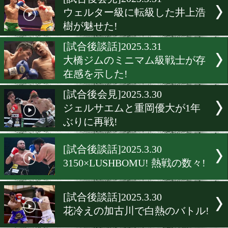
▶
新着
KO KiNG
ダイエット
女子情報
rscproduct
[試合後会見]2025.3.31
ウェルター級に転級した井
樹が魅せた!
[試合後談話]2025.3.31
大橋ジムのミニマム級戦士
在感を示した!
[試合後会見]2025.3.30
ジェルサエムと重岡優大が
ぶりに再戦!
[試合後談話]2025.3.30