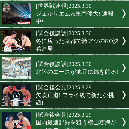
3150×LUSHBOMU! 熱戦の
[試合後談話]2025.3.30
花冷えの加古川で白熱のバ
[世界戦速報]2025.3.30
ジェルサエムvs重岡優大! 
中!
[試合後談話]2025.3.30
冬に戻った京都で激アツの
着連発!