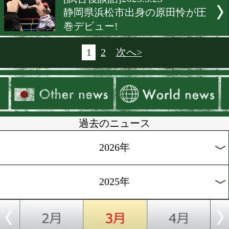
[試合後談話]2025.3.25
大橋ジムの新鋭が圧巻のパ
ーマンス!
[試合後会見]2025.3.24
バンタム級にフィリピンか
いのが現れた!
[試合後談話]2025.3.24
右目だけで戦った帝尊康輝!
[試合後会見]2025.3.23
45年ぶりに浜松で日本タイ
マッチ!