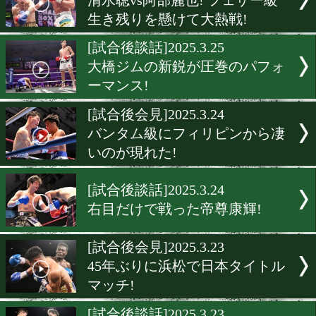
岡本恭佑がダスマリナス相
腕試し。
[世界戦速報]2025.3.29
A・アヤラvs矢吹正道! 速報
[試合後談話]2025.3.27
遅れてきた1995年生まれが
た!
[試合後会見]2025.3.25
清水聡vs阿部麗也! フェザ
生き残りを懸けて大熱戦!